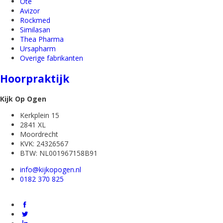
Ote
Avizor
Rockmed
Similasan
Thea Pharma
Ursapharm
Overige fabrikanten
Hoorpraktijk
Kijk Op Ogen
Kerkplein 15
2841 XL
Moordrecht
KVK: 24326567
BTW: NL001967158B91
info@kijkopogen.nl
0182 370 825