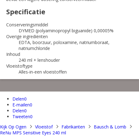
Specificatie
Conserveringsmiddel
DYMED (polyaminopropyl biguanide) 0,00005%
Overige ingrediënten
EDTA, boorzuur, poloxamine, natriumboraat,
natriumchloride
Inhoud
240 ml + lenshouder
Vloeistoftype
Alles-in-een vloeistoffen
Delen
0
E-mailen
0
Delen
0
Tweeten
0
Kijk Op Ogen
Vloeistof
Fabrikanten
Bausch & Lomb
ReNu MPS Sensitive Eyes 240 ml