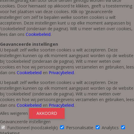
internetgedrag kan door deze derden gevolgd worden via deze
cookies. Door hiernaast op akkoord te klikken, geeft u toestemming
voor het plaatsen van deze cookies. Klik op ‘geavanceerde
instellingen’ om zelf te bepalen welke soorten cookies u wilt
accepteren. Deze instellingen kunt u op elke moment aanpassen bij
‘cookiebeleid’ (onderaan de pagina). Wilt u meer weten over cookies,
lees dan ons
Cookiebeleid
.
Geavanceerde instellingen
U bepaalt zelf welke soorten cookies u wilt accepteren. Deze
instellingen kunnen op elk moment aangepast worden op de website
bij ‘cookiebeleid’ (onderaan de pagina). Wilt u meer weten over
cookies en hoe wij persoonsgegevens verzamelen en gebruiken, lees
dan ons
Cookiebeleid
en
Privacybeleid
.
U bepaalt zelf welke soorten cookies u wilt accepteren. Deze
instellingen kunnen op elk moment aangepast worden op de website
bij ‘cookiebeleid’ (onderaan de pagina). Wilt u meer weten over
cookies en hoe wij persoonsgegevens verzamelen en gebruiken, lees
dan ons
Cookiebeleid
en
Privacybeleid
.
Alles weigeren
AKKOORD
Geavanceerde instellingen
Functioneel (noodzakelijk)
Personalisatie
Analytics
Marketing