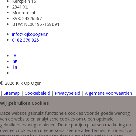
Kerkplein 15
2841 XL
Moordrecht
KVK: 24326567
BTW: NL001967158B91
info@kijkopogen.nl
0182 370 825
©
2026 Kijk Op Ogen
|
Sitemap
|
Cookiebeleid
|
Privacybeleid
|
Algemene voorwaarden
Wij gebruiken Cookies
Deze website gebruikt functionele cookies voor de goede werking
van de website en analytische cookies om u een optimale
gebruikerservaring te bieden. Derde partijen plaatsen marketing en
overige cookies om u gepersonaliseerde advertenties te tonen. Uw