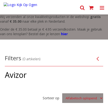
Menu
Wij verzenden al onze kwaliteitsproducten in de webshop
gratis
vanaf
€ 35.00
naar elke plek in Nederland.
Onder de € 35.00 betaal je € 4.95 verzendkosten. Maak je gebruik
van ons lensplan? Bestel dan je lenzen
hier
Filters
(0 artikelen)
Avizor
Sorteer op