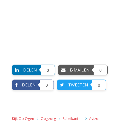
DELEN
E-MAILEN
0
0
DELEN
TWEETEN
0
0
Kijk Op Ogen
Oogzorg
Fabrikanten
Avizor