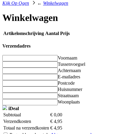
←
Kijk Op Ogen
Winkelwagen
Winkelwagen
Artikelomschrijving
Aantal
Prijs
Verzendadres
Voornaam
Tussenvoegsel
Achternaam
E-mailadres
Postcode
Huisnummer
Straatnaam
Woonplaats
iDeal
Subtotaal
€
0,00
Verzendkosten
€
4,95
Totaal na verzendkosten
€
4,95