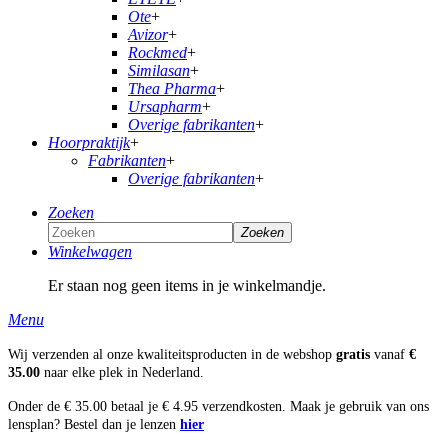
Ote
+
Avizor
+
Rockmed
+
Similasan
+
Thea Pharma
+
Ursapharm
+
Overige fabrikanten
+
Hoorpraktijk
+
Fabrikanten
+
Overige fabrikanten
+
Zoeken
Zoeken
Winkelwagen
Er staan nog geen items in je winkelmandje.
Menu
Wij verzenden al onze kwaliteitsproducten in de webshop
gratis
vanaf
€
35.00
naar elke plek in Nederland.
Onder de € 35.00 betaal je € 4.95 verzendkosten. Maak je gebruik van ons
lensplan? Bestel dan je lenzen
hier