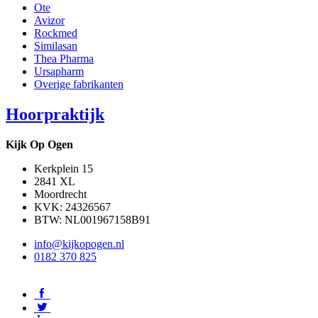
Ote
Avizor
Rockmed
Similasan
Thea Pharma
Ursapharm
Overige fabrikanten
Hoorpraktijk
Kijk Op Ogen
Kerkplein 15
2841 XL
Moordrecht
KVK: 24326567
BTW: NL001967158B91
info@kijkopogen.nl
0182 370 825