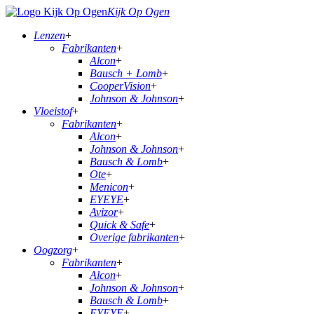
Kijk Op Ogen
Lenzen
+
Fabrikanten
+
Alcon
+
Bausch + Lomb
+
CooperVision
+
Johnson & Johnson
+
Vloeistof
+
Fabrikanten
+
Alcon
+
Johnson & Johnson
+
Bausch & Lomb
+
Ote
+
Menicon
+
EYEYE
+
Avizor
+
Quick & Safe
+
Overige fabrikanten
+
Oogzorg
+
Fabrikanten
+
Alcon
+
Johnson & Johnson
+
Bausch & Lomb
+
EYEYE
+