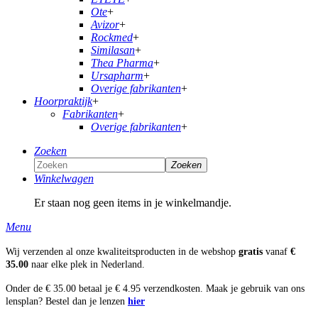
Ote
+
Avizor
+
Rockmed
+
Similasan
+
Thea Pharma
+
Ursapharm
+
Overige fabrikanten
+
Hoorpraktijk
+
Fabrikanten
+
Overige fabrikanten
+
Zoeken
Zoeken
Winkelwagen
Er staan nog geen items in je winkelmandje.
Menu
Wij verzenden al onze kwaliteitsproducten in de webshop
gratis
vanaf
€
35.00
naar elke plek in Nederland.
Onder de € 35.00 betaal je € 4.95 verzendkosten. Maak je gebruik van ons
lensplan? Bestel dan je lenzen
hier