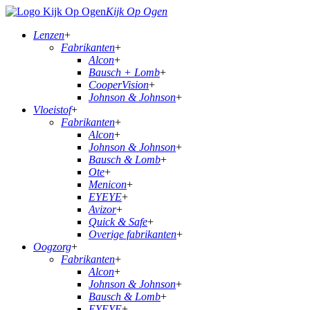
Kijk Op Ogen
Lenzen
+
Fabrikanten
+
Alcon
+
Bausch + Lomb
+
CooperVision
+
Johnson & Johnson
+
Vloeistof
+
Fabrikanten
+
Alcon
+
Johnson & Johnson
+
Bausch & Lomb
+
Ote
+
Menicon
+
EYEYE
+
Avizor
+
Quick & Safe
+
Overige fabrikanten
+
Oogzorg
+
Fabrikanten
+
Alcon
+
Johnson & Johnson
+
Bausch & Lomb
+
EYEYE
+