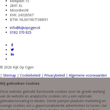
Kerkplein 15
2841 XL
Moordrecht
KVK: 24326567
BTW: NL001967158B91
info@kijkopogen.nl
0182 370 825
©
2026 Kijk Op Ogen
|
Sitemap
|
Cookiebeleid
|
Privacybeleid
|
Algemene voorwaarden
Wij gebruiken Cookies
Deze website gebruikt functionele cookies voor de goede werking
van de website en analytische cookies om u een optimale
gebruikerservaring te bieden. Derde partijen plaatsen marketing en
overige cookies om u gepersonaliseerde advertenties te tonen. Uw