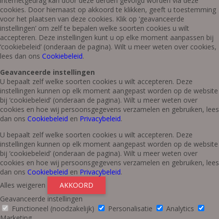
internetgedrag kan door deze derden gevolgd worden via deze
cookies. Door hiernaast op akkoord te klikken, geeft u toestemming
voor het plaatsen van deze cookies. Klik op ‘geavanceerde
instellingen’ om zelf te bepalen welke soorten cookies u wilt
accepteren. Deze instellingen kunt u op elke moment aanpassen bij
‘cookiebeleid’ (onderaan de pagina). Wilt u meer weten over cookies,
lees dan ons
Cookiebeleid
.
Geavanceerde instellingen
U bepaalt zelf welke soorten cookies u wilt accepteren. Deze
instellingen kunnen op elk moment aangepast worden op de website
bij ‘cookiebeleid’ (onderaan de pagina). Wilt u meer weten over
cookies en hoe wij persoonsgegevens verzamelen en gebruiken, lees
dan ons
Cookiebeleid
en
Privacybeleid
.
U bepaalt zelf welke soorten cookies u wilt accepteren. Deze
instellingen kunnen op elk moment aangepast worden op de website
bij ‘cookiebeleid’ (onderaan de pagina). Wilt u meer weten over
cookies en hoe wij persoonsgegevens verzamelen en gebruiken, lees
dan ons
Cookiebeleid
en
Privacybeleid
.
Alles weigeren
AKKOORD
Geavanceerde instellingen
Functioneel (noodzakelijk)
Personalisatie
Analytics
Marketing