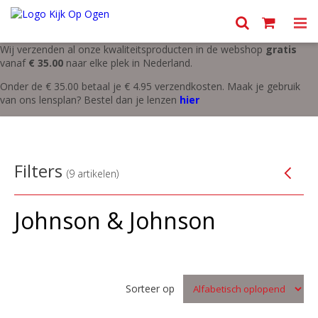
Menu
Wij verzenden al onze kwaliteitsproducten in de webshop
gratis
vanaf
€ 35.00
naar elke plek in Nederland.
Onder de € 35.00 betaal je € 4.95 verzendkosten. Maak je gebruik
van ons lensplan? Bestel dan je lenzen
hier
Filters
(9 artikelen)
Johnson & Johnson
Sorteer op