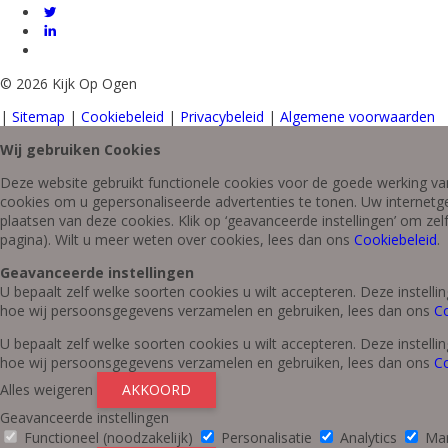
©
2026 Kijk Op Ogen
|
Sitemap
|
Cookiebeleid
|
Privacybeleid
|
Algemene voorwaarden
Wij gebruiken Cookies
Deze website gebruikt functionele cookies voor de goede werking van
cookies om u gepersonaliseerde advertenties te tonen. Uw internetg
plaatsen van deze cookies. Klik op ‘geavanceerde instellingen’ om ze
pagina). Wilt u meer weten over cookies, lees dan ons
Cookiebeleid
.
Geavanceerde instellingen
U bepaalt zelf welke soorten cookies u wilt accepteren. Deze instel
hoe wij persoonsgegevens verzamelen en gebruiken, lees dan ons
Co
U bepaalt zelf welke soorten cookies u wilt accepteren. Deze instel
hoe wij persoonsgegevens verzamelen en gebruiken, lees dan ons
Co
Alles weigeren
AKKOORD
Geavanceerde instellingen
Functioneel (noodzakelijk)
Personalisatie
Analytics
Mar