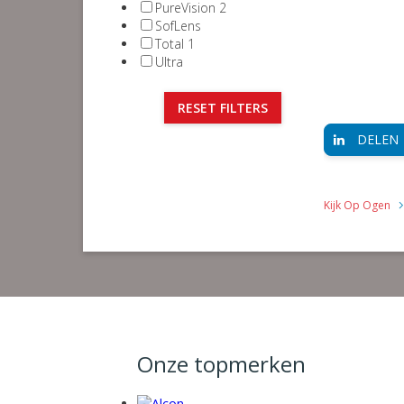
PureVision 2
SofLens
Total 1
Ultra
RESET FILTERS
DELEN
Kijk Op Ogen
Onze topmerken