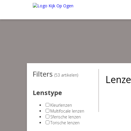
Wij verzenden al onze kwaliteitsproducten in de webshop
gratis
van
Onder de € 35.00 betaal je € 4.95 verzendkosten. Maak je gebruik va
Filters
(53 artikelen)
Lenz
Lenstype
Kleurlenzen
Multifocale lenzen
Sferische lenzen
Torische lenzen