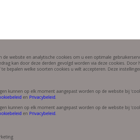
 de website en analytische cookies om u een optimale gebruikerserva
edrag kan door deze derden gevolgd worden via deze cookies. Door h
lf te bepalen welke soorten cookies u wilt accepteren. Deze instellin
lingen kunnen op elk moment aangepast worden op de website bij ‘cook
okiebeleid
en
Privacybeleid
.
lingen kunnen op elk moment aangepast worden op de website bij ‘cook
okiebeleid
en
Privacybeleid
.
keting