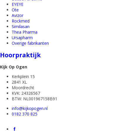
EYEYE
Ote
Avizor
Rockmed
Similasan
Thea Pharma
Ursapharm
Overige fabrikanten
Hoorpraktijk
Kijk Op Ogen
Kerkplein 15
2841 XL
Moordrecht
KVK: 24326567
BTW: NL001967158B91
info@kijkopogen.nl
0182 370 825