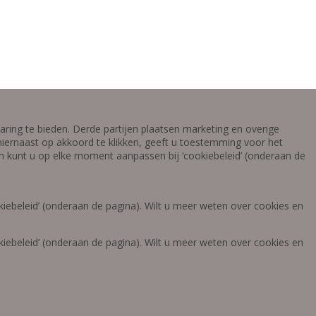
ring te bieden. Derde partijen plaatsen marketing en overige
iernaast op akkoord te klikken, geeft u toestemming voor het
gen kunt u op elke moment aanpassen bij ‘cookiebeleid’ (onderaan de
iebeleid’ (onderaan de pagina). Wilt u meer weten over cookies en
iebeleid’ (onderaan de pagina). Wilt u meer weten over cookies en