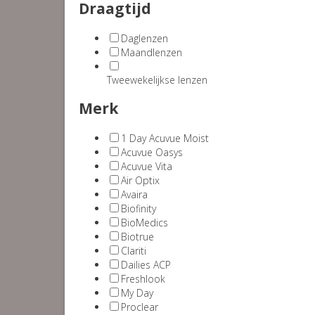
Draagtijd
Daglenzen
Maandlenzen
Tweewekelijkse lenzen
Merk
1 Day Acuvue Moist
Acuvue Oasys
Acuvue Vita
Air Optix
Avaira
Biofinity
BioMedics
Biotrue
Clariti
Dailies ACP
Freshlook
My Day
Proclear