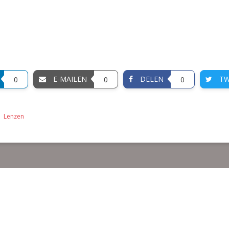
E-MAILEN
DELEN
TW
0
0
0
Lenzen