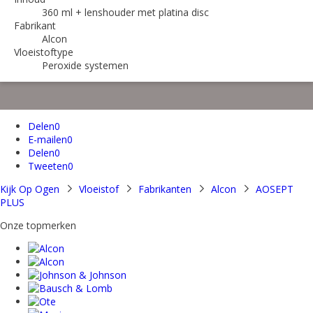
360 ml + lenshouder met platina disc
Fabrikant
Alcon
Vloeistoftype
Peroxide systemen
Delen
0
E-mailen
0
Delen
0
Tweeten
0
Kijk Op Ogen
Vloeistof
Fabrikanten
Alcon
AOSEPT
PLUS
Onze topmerken