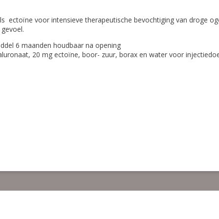
toïne voor intensieve therapeutische bevochtiging van droge ogen e
gevoel.
rmiddel 6 maanden houdbaar na opening
onaat, 20 mg ectoïne, boor- zuur, borax en water voor injectiedo