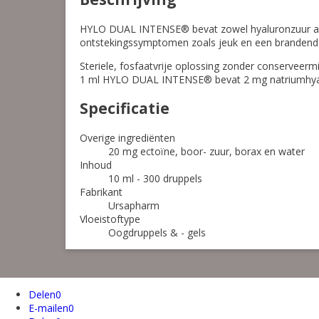
HYLO DUAL INTENSE® bevat zowel hyaluronzuur als ec
ontstekingssymptomen zoals jeuk en een brandend 
Steriele, fosfaatvrije oplossing zonder conservee
1 ml HYLO DUAL INTENSE® bevat 2 mg natriumhyalur
Specificatie
Overige ingrediënten
20 mg ectoïne, boor- zuur, borax en water
Inhoud
10 ml - 300 druppels
Fabrikant
Ursapharm
Vloeistoftype
Oogdruppels & - gels
Delen
0
E-mailen
0