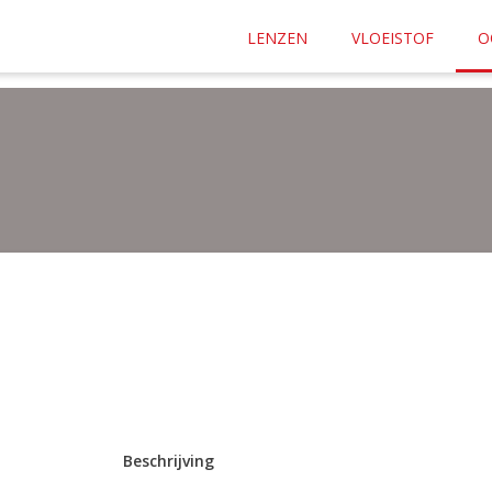
af
€ 35.00
naar elke plek in Nederland.
LENZEN
VLOEISTOF
O
n ons lensplan? Bestel dan je lenzen
hier
Beschrijving