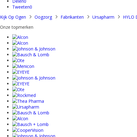
Delen
0
Tweeten
0
Kijk Op Ogen
Oogzorg
Fabrikanten
Ursapharm
HYLO 
Onze topmerken