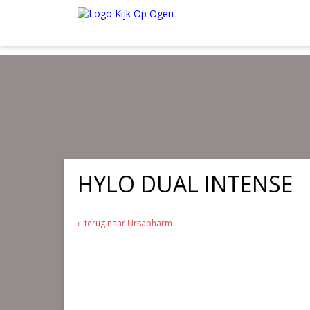
Wij verzenden al onze kwaliteitsproducten in de webshop
gratis
van
Onder de € 35.00 betaal je € 4.95 verzendkosten. Maak je gebruik va
HYLO DUAL INTENSE
terug naar Ursapharm