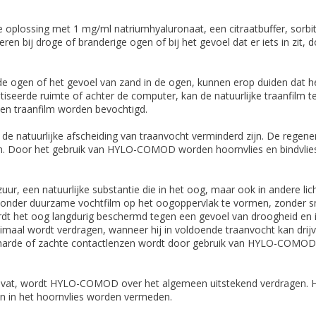
e oplossing met 1 mg/ml natriumhyaluronaat, een citraatbuffer, sor
en bij droge of branderige ogen of bij het gevoel dat er iets in zit,
de ogen of het gevoel van zand in de ogen, kunnen erop duiden dat 
matiseerde ruimte of achter de computer, kan de natuurlijke traanfilm 
en traanfilm worden bevochtigd.
an de natuurlijke afscheiding van traanvocht verminderd zijn. De rege
en. Door het gebruik van HYLO-COMOD worden hoornvlies en bindvlies 
, een natuurlijke substantie die in het oog, maar ook in andere li
ijzonder duurzame vochtfilm op het oogoppervlak te vormen, zonder sn
het oog langdurig beschermd tegen een gevoel van droogheid en irri
timaal wordt verdragen, wanneer hij in voldoende traanvocht kan dr
harde of zachte contactlenzen wordt door gebruik van HYLO-COMOD 
t, wordt HYLO-COMOD over het algemeen uitstekend verdragen. HY
en in het hoornvlies worden vermeden.