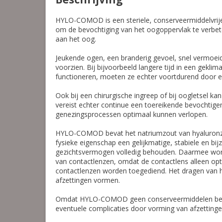
HYLO-COMOD is een steriele, conserveermiddelvrij
om de bevochtiging van het oogoppervlak te verbeter
aan het oog.
Jeukende ogen, een branderig gevoel, snel vermoei
voorzien. Bij bijvoorbeeld langere tijd in een gekli
functioneren, moeten ze echter voortdurend door e
Ook bij een chirurgische ingreep of bij oogletsel k
vereist echter continue een toereikende bevochtig
genezingsprocessen optimaal kunnen verlopen.
HYLO-COMOD bevat het natriumzout van hyaluronzuur
fysieke eigenschap een gelijkmatige, stabiele en b
gezichtsvermogen volledig behouden. Daarmee wordt 
van contactlenzen, omdat de contactlens alleen op
contactlenzen worden toegediend. Het dragen van 
afzettingen vormen.
Omdat HYLO-COMOD geen conserveermiddelen beva
eventuele complicaties door vorming van afzetting