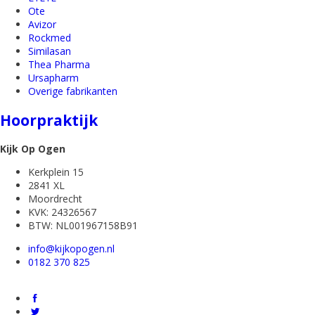
Ote
Avizor
Rockmed
Similasan
Thea Pharma
Ursapharm
Overige fabrikanten
Hoorpraktijk
Kijk Op Ogen
Kerkplein 15
2841 XL
Moordrecht
KVK: 24326567
BTW: NL001967158B91
info@kijkopogen.nl
0182 370 825