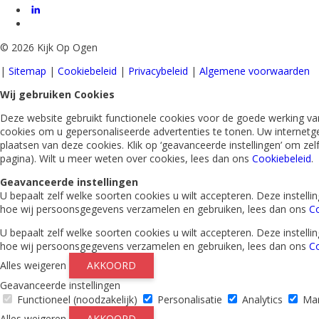
©
2026 Kijk Op Ogen
|
Sitemap
|
Cookiebeleid
|
Privacybeleid
|
Algemene voorwaarden
Wij gebruiken Cookies
Deze website gebruikt functionele cookies voor de goede werking van
cookies om u gepersonaliseerde advertenties te tonen. Uw internetg
plaatsen van deze cookies. Klik op ‘geavanceerde instellingen’ om ze
pagina). Wilt u meer weten over cookies, lees dan ons
Cookiebeleid
.
Geavanceerde instellingen
U bepaalt zelf welke soorten cookies u wilt accepteren. Deze instel
hoe wij persoonsgegevens verzamelen en gebruiken, lees dan ons
Co
U bepaalt zelf welke soorten cookies u wilt accepteren. Deze instel
hoe wij persoonsgegevens verzamelen en gebruiken, lees dan ons
Co
Alles weigeren
AKKOORD
Geavanceerde instellingen
Functioneel (noodzakelijk)
Personalisatie
Analytics
Mar
Alles weigeren
AKKOORD