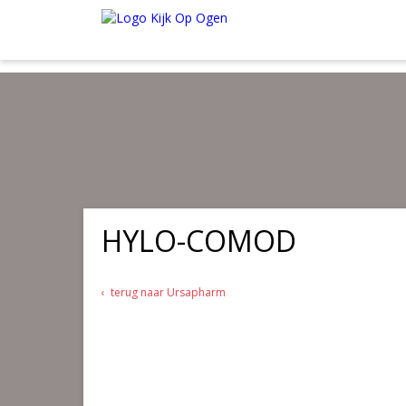
Wij verzenden al onze kwaliteitsproducten in de webshop
gratis
van
Onder de € 35.00 betaal je € 4.95 verzendkosten. Maak je gebruik va
HYLO-COMOD
terug naar Ursapharm