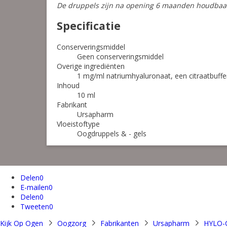
De druppels zijn na opening 6 maanden houdbaa
Specificatie
Conserveringsmiddel
Geen conserveringsmiddel
Overige ingrediënten
1 mg/ml natriumhyaluronaat, een citraatbuffer
Inhoud
10 ml
Fabrikant
Ursapharm
Vloeistoftype
Oogdruppels & - gels
Delen
0
E-mailen
0
Delen
0
Tweeten
0
Kijk Op Ogen
Oogzorg
Fabrikanten
Ursapharm
HYLO