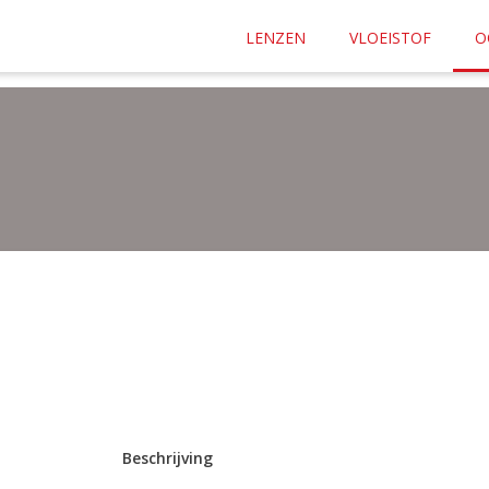
af
€ 35.00
naar elke plek in Nederland.
LENZEN
VLOEISTOF
O
n ons lensplan? Bestel dan je lenzen
hier
Beschrijving