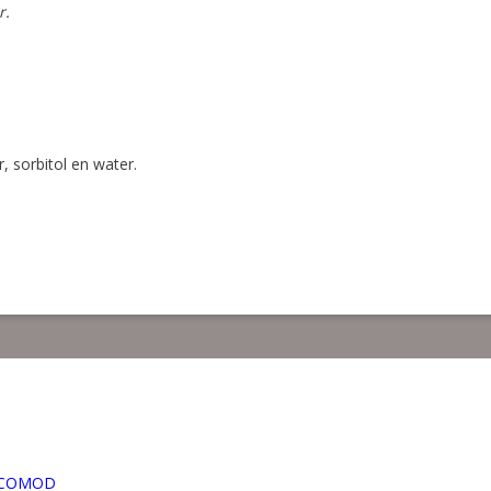
r.
, sorbitol en water.
-COMOD