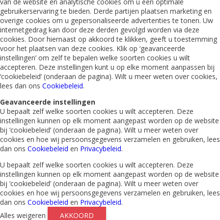
van de website en analytische cookies om u een optimale
gebruikerservaring te bieden. Derde partijen plaatsen marketing en
overige cookies om u gepersonaliseerde advertenties te tonen. Uw
internetgedrag kan door deze derden gevolgd worden via deze
cookies. Door hiernaast op akkoord te klikken, geeft u toestemming
voor het plaatsen van deze cookies. Klik op ‘geavanceerde
instellingen’ om zelf te bepalen welke soorten cookies u wilt
accepteren. Deze instellingen kunt u op elke moment aanpassen bij
‘cookiebeleid’ (onderaan de pagina). Wilt u meer weten over cookies,
lees dan ons
Cookiebeleid
.
Geavanceerde instellingen
U bepaalt zelf welke soorten cookies u wilt accepteren. Deze
instellingen kunnen op elk moment aangepast worden op de website
bij ‘cookiebeleid’ (onderaan de pagina). Wilt u meer weten over
cookies en hoe wij persoonsgegevens verzamelen en gebruiken, lees
dan ons
Cookiebeleid
en
Privacybeleid
.
U bepaalt zelf welke soorten cookies u wilt accepteren. Deze
instellingen kunnen op elk moment aangepast worden op de website
bij ‘cookiebeleid’ (onderaan de pagina). Wilt u meer weten over
cookies en hoe wij persoonsgegevens verzamelen en gebruiken, lees
dan ons
Cookiebeleid
en
Privacybeleid
.
Alles weigeren
AKKOORD