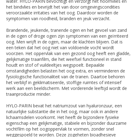
water. HYLO-PARIN bevochtigt en verzorgt het hoornvlies en
het bindvlies en bevrijdt het van door omgevingscondities
veroorzaakte irritaties van het oog. Daardoor worden de
symptomen van roodheid, branden en jeuk verzacht.
Brandende, jeukende, tranende ogen en het gevoel van zand
in de ogen of droge ogen zijn symptomen van een geïrriteerd
oog. Men wrijft in de ogen, maar de klachten blijven. Dat is
een teken dat het oog niet van voldoende vocht wordt
voorzien. Het oppervlak van een gezond oog heeft een gladde,
gelijkmatige traanfilm, die het weefsel functioneel in stand
houdt en stof of vuildeeltjes wegspoelt. Bepaalde
omstandigheden belasten het oog extra, en verminderen de
fysiologische functionaliteit van de tranen. Daartoe behoren
het verblijf in geklimatiseerde, stoffige ruimtes of intensief
werk aan een beeldscherm. Met vorderende leeftijd wordt de
traanproductie minder.
HYLO-PARIN bevat het natriumzout van hyaluronzuur, een
natuurlijke substantie die in het oog, maar ook in andere
lichaamsdelen voorkomt. Het heeft de bijzondere fysieke
eigenschap een gelijkmatige, stabiele en bijzonder duurzame
vochtfilm op het oogoppervlak te vormen, zonder snel
weggespoeld te worden. Deze zogeheten bioadhesieve