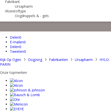
Fabrikant
Ursapharm
Vloeistoftype
Oogdruppels & - gels
Delen
0
E-mailen
0
Delen
0
Tweeten
0
Kijk Op Ogen
Oogzorg
Fabrikanten
Ursapharm
HYLO-
PARIN
Onze topmerken