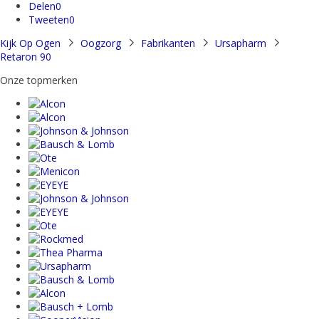
Delen
0
Tweeten
0
Kijk Op Ogen
Oogzorg
Fabrikanten
Ursapharm
Retaron 90
Onze topmerken