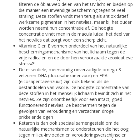
filteren de ôblauweö delen van het UV-licht en bieden op
die manier een inwendige bescherming tegen te veel
straling. Deze stoffen vindt men terug als antioxidatief
werkzame pigmenten in het netvlies, maar bij het ouder
worden neemt hun concentratie af. De hoogte
concentratie vindt men in de macula lutea, het deel van
het netvlies dat zorgt voor een scherp zicht.
Vitamine C en E vormen onderdeel van het natuurlijke
beschermingsmechanisme van het lichaam tegen de
vrije radicalen en de door hen veroorzaakte æoxidatieve
stressÆ.
De essentiele, meervoudig onverzadigde omega-3
vetzuren DHA (docosahexaeenzuur) en EPA
(eicosapentaeenzuur) zijn ook bekend als de
bestanddelen van visolie. De hoogste concentratie van
deze stoffen in het menselijk lichaam bevindt zich in het
netvlies. Ze zijn onontbeerlijk voor een intact, goed
functionerend netvlies. Ze beschermen tegen de
gevolgen van veroudering en verzachten droge
prikkelende ogen
Retaron is dan ook speciaal samengesteld om de
natuurlijke mechanismen te ondersteunen die het oog
tegen milieu-invloeden en verouderingsverschijnselen