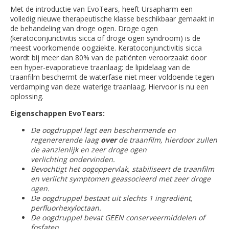
Met de introductie van EvoTears, heeft Ursapharm een
volledig nieuwe therapeutische klasse beschikbaar gemaakt in
de behandeling van droge ogen. Droge ogen
(keratoconjunctivitis sicca of droge ogen syndroom) is de
meest voorkomende oogziekte. Keratoconjunctivitis sicca
wordt bij meer dan 80% van de patiënten veroorzaakt door
een hyper-evaporatieve traanlaag: de lipidelaag van de
traanfilm beschermt de waterfase niet meer voldoende tegen
verdamping van deze waterige traanlaag. Hiervoor is nu een
oplossing.
Eigenschappen EvoTears:
De oogdruppel legt een beschermende en
regenererende laag
over
de traanfilm, hierdoor zullen
de aanzienlijk en zeer
droge ogen
verlichting
ondervinden.
Bevochtigt het oogoppervlak, stabiliseert de traanfilm
en verlicht symptomen geassocieerd met zeer droge
ogen.
De oogdruppel bestaat uit slechts 1 ingrediënt,
perfluorhexyloctaan.
De oogdruppel bevat GEEN conserveermiddelen of
fosfaten