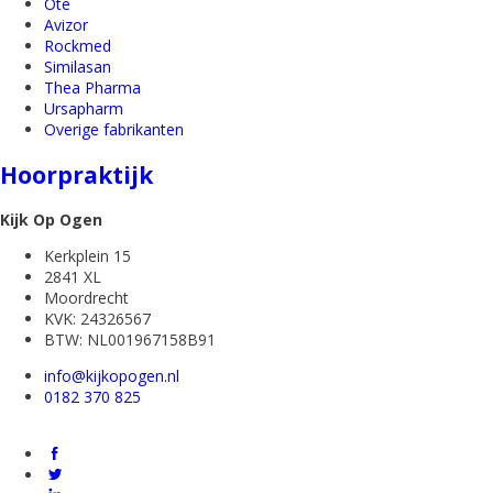
Ote
Avizor
Rockmed
Similasan
Thea Pharma
Ursapharm
Overige fabrikanten
Hoorpraktijk
Kijk Op Ogen
Kerkplein 15
2841 XL
Moordrecht
KVK: 24326567
BTW: NL001967158B91
info@kijkopogen.nl
0182 370 825