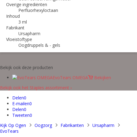
Overige ingrediënten
Perfluorhexyloctaan
Inhoud
3 ml
Fabrikant
Ursapharm
Vloeistoftype
Oogdruppels & - gels
Bekijk ook deze producten
EvoTears OMEGA
Bekijken
Bekijk ook het Staples assortiment ›
Delen
0
E-mailen
0
Delen
0
Tweeten
0
Kijk Op Ogen
Oogzorg
Fabrikanten
Ursapharm
EvoTears