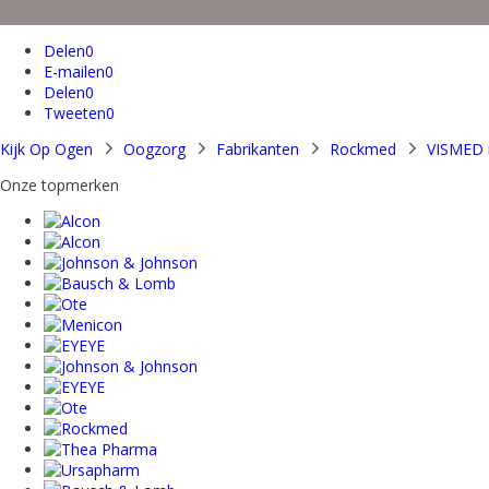
Delen
0
E-mailen
0
Delen
0
Tweeten
0
Kijk Op Ogen
Oogzorg
Fabrikanten
Rockmed
VISMED 
Onze topmerken