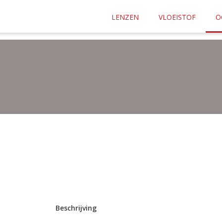
af
€ 35.00
naar elke plek in Nederland.
LENZEN
VLOEISTOF
O
n ons lensplan? Bestel dan je lenzen
hier
Beschrijving