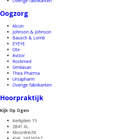
Overige fabrikanten
Oogzorg
Alcon
Johnson & Johnson
Bausch & Lomb
EYEYE
Ote
Avizor
Rockmed
Similasan
Thea Pharma
Ursapharm
Overige fabrikanten
Hoorpraktijk
Kijk Op Ogen
Kerkplein 15
2841 XL
Moordrecht
KVK: 24326567