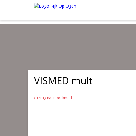
Wij verzenden al onze kwaliteitsproducten in de webshop
gratis
van
Onder de € 35.00 betaal je € 4.95 verzendkosten. Maak je gebruik va
VISMED multi
terug naar Rockmed