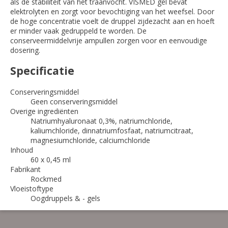
als de stabiliteit van het traanvocht. VISMED gel bevat
elektrolyten en zorgt voor bevochtiging van het weefsel. Door
de hoge concentratie voelt de druppel zijdezacht aan en hoeft
er minder vaak gedruppeld te worden. De
conserveermiddelvrije ampullen zorgen voor en eenvoudige
dosering.
Specificatie
Conserveringsmiddel
Geen conserveringsmiddel
Overige ingrediënten
Natriumhyaluronaat 0,3%, natriumchloride,
kaliumchloride, dinnatriumfosfaat, natriumcitraat,
magnesiumchloride, calciumchloride
Inhoud
60 x 0,45 ml
Fabrikant
Rockmed
Vloeistoftype
Oogdruppels & - gels