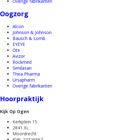
Overige fabrikanten
Oogzorg
Alcon
Johnson & Johnson
Bausch & Lomb
EYEYE
Ote
Avizor
Rockmed
Similasan
Thea Pharma
Ursapharm
Overige fabrikanten
Hoorpraktijk
Kijk Op Ogen
Kerkplein 15
2841 XL
Moordrecht
KVK: 24326567