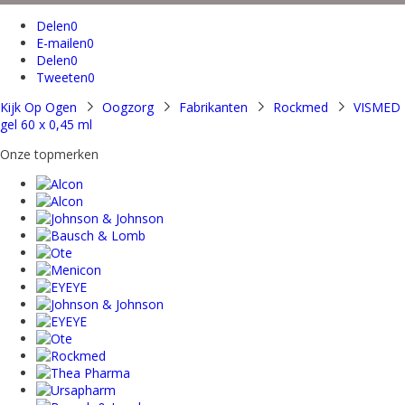
Delen
0
E-mailen
0
Delen
0
Tweeten
0
Kijk Op Ogen
Oogzorg
Fabrikanten
Rockmed
VISMED
gel 60 x 0,45 ml
Onze topmerken