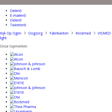
Delen
0
E-mailen
0
Delen
0
Tweeten
0
Kijk Op Ogen
Oogzorg
Fabrikanten
Rockmed
VISMED
light
Onze topmerken