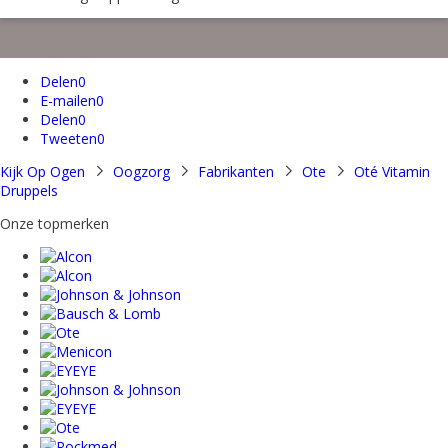
Delen
0
E-mailen
0
Delen
0
Tweeten
0
Kijk Op Ogen
Oogzorg
Fabrikanten
Ote
Oté Vitamin
Druppels
Onze topmerken