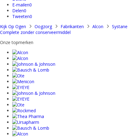
E-mailen
0
Delen
0
Tweeten
0
Kijk Op Ogen
Oogzorg
Fabrikanten
Alcon
Systane
Complete zonder conserveermiddel
Onze topmerken