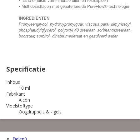
• Nano-emulsie van minerale oliën en fosfolipiden
• Multidosisflacon met gepatenteerde PureFlow®-technologie
INGREDIËNTEN
Propyleenglycol, hydroxypropylguar, viscous para, dimyristoyl
phosphatidylglycerol, polyoxyl 40 stearaat, sorbitantristearaat,
boorzuur, sorbitol, dinatriumedetaat en gezuiverd water
Specificatie
Inhoud
10 ml
Fabrikant
Alcon
Vloeistoftype
Oogdruppels & - gels
Delen
0