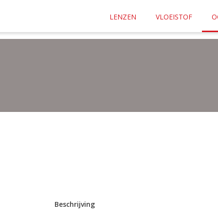
af
€ 35.00
naar elke plek in Nederland.
LENZEN
VLOEISTOF
O
n ons lensplan? Bestel dan je lenzen
hier
Beschrijving