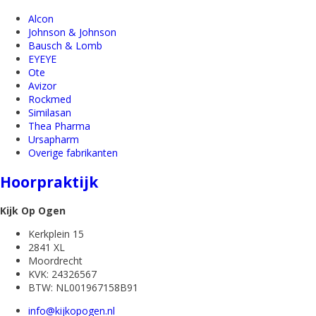
Alcon
Johnson & Johnson
Bausch & Lomb
EYEYE
Ote
Avizor
Rockmed
Similasan
Thea Pharma
Ursapharm
Overige fabrikanten
Hoorpraktijk
Kijk Op Ogen
Kerkplein 15
2841 XL
Moordrecht
KVK: 24326567
BTW: NL001967158B91
info@kijkopogen.nl