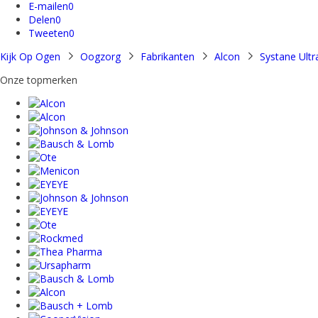
E-mailen
0
Delen
0
Tweeten
0
Kijk Op Ogen
Oogzorg
Fabrikanten
Alcon
Systane Ultr
Onze topmerken