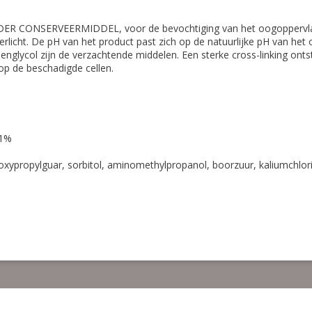
DER CONSERVEERMIDDEL, voor de bevochtiging van het oogoppervlak 
rlicht. De pH van het product past zich op de natuurlijke pH van het
eenglycol zijn de verzachtende middelen. Een sterke cross-linking on
op de beschadigde cellen.
01%
roxypropylguar, sorbitol, aminomethylpropanol, boorzuur, kaliumchlor