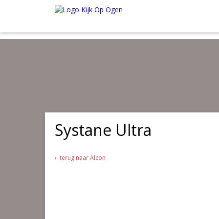
Wij verzenden al onze kwaliteitsproducten in de webshop
gratis
van
Onder de € 35.00 betaal je € 4.95 verzendkosten. Maak je gebruik va
Systane Ultra
terug naar Alcon